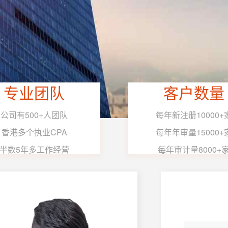
专业团队
客户数量
公司有500+人团队
每年新注册10000+
香港多个执业CPA
每年年审量15000+
半数5年多工作经营
每年审计量8000+