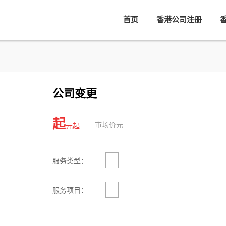
首页
香港公司注册
公司变更
自营
起
市场价元
元起
服务类型：
服务项目：