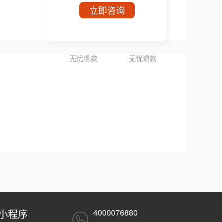
立即咨询
无忧退款
无忧退款
小程序
4000076880