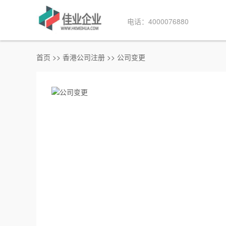
电话：4000076880
首页
>>
香港公司注册
>>
公司变更